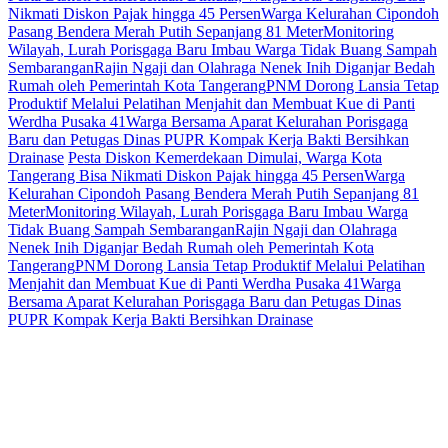
Nikmati Diskon Pajak hingga 45 Persen
Warga Kelurahan Cipondoh
Pasang Bendera Merah Putih Sepanjang 81 Meter
Monitoring
Wilayah, Lurah Porisgaga Baru Imbau Warga Tidak Buang Sampah
Sembarangan
Rajin Ngaji dan Olahraga Nenek Inih Diganjar Bedah
Rumah oleh Pemerintah Kota Tangerang
PNM Dorong Lansia Tetap
Produktif Melalui Pelatihan Menjahit dan Membuat Kue di Panti
Werdha Pusaka 41
Warga Bersama Aparat Kelurahan Porisgaga
Baru dan Petugas Dinas PUPR Kompak Kerja Bakti Bersihkan
Drainase
Pesta Diskon Kemerdekaan Dimulai, Warga Kota
Tangerang Bisa Nikmati Diskon Pajak hingga 45 Persen
Warga
Kelurahan Cipondoh Pasang Bendera Merah Putih Sepanjang 81
Meter
Monitoring Wilayah, Lurah Porisgaga Baru Imbau Warga
Tidak Buang Sampah Sembarangan
Rajin Ngaji dan Olahraga
Nenek Inih Diganjar Bedah Rumah oleh Pemerintah Kota
Tangerang
PNM Dorong Lansia Tetap Produktif Melalui Pelatihan
Menjahit dan Membuat Kue di Panti Werdha Pusaka 41
Warga
Bersama Aparat Kelurahan Porisgaga Baru dan Petugas Dinas
PUPR Kompak Kerja Bakti Bersihkan Drainase