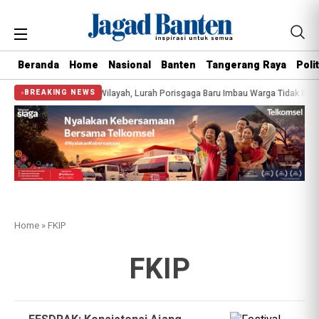
Beranda
Home
Nasional
Banten
Tangerang Raya
Polit
 Meter
Monitoring Wilayah, Lurah Porisgaga Baru Imbau Warga Tidak Bua
BREAKING NEWS
Home
»
FKIP
FKIP