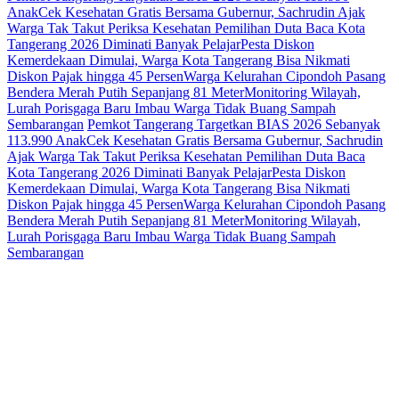
Anak
Cek Kesehatan Gratis Bersama Gubernur, Sachrudin Ajak
Warga Tak Takut Periksa Kesehatan
Pemilihan Duta Baca Kota
Tangerang 2026 Diminati Banyak Pelajar
Pesta Diskon
Kemerdekaan Dimulai, Warga Kota Tangerang Bisa Nikmati
Diskon Pajak hingga 45 Persen
Warga Kelurahan Cipondoh Pasang
Bendera Merah Putih Sepanjang 81 Meter
Monitoring Wilayah,
Lurah Porisgaga Baru Imbau Warga Tidak Buang Sampah
Sembarangan
Pemkot Tangerang Targetkan BIAS 2026 Sebanyak
113.990 Anak
Cek Kesehatan Gratis Bersama Gubernur, Sachrudin
Ajak Warga Tak Takut Periksa Kesehatan
Pemilihan Duta Baca
Kota Tangerang 2026 Diminati Banyak Pelajar
Pesta Diskon
Kemerdekaan Dimulai, Warga Kota Tangerang Bisa Nikmati
Diskon Pajak hingga 45 Persen
Warga Kelurahan Cipondoh Pasang
Bendera Merah Putih Sepanjang 81 Meter
Monitoring Wilayah,
Lurah Porisgaga Baru Imbau Warga Tidak Buang Sampah
Sembarangan