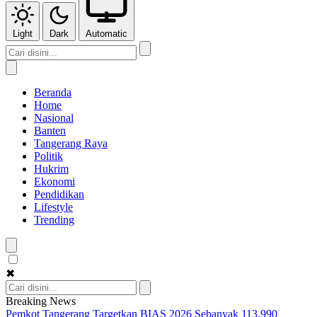
Light
Dark
Automatic
Beranda
Home
Nasional
Banten
Tangerang Raya
Politik
Hukrim
Ekonomi
Pendidikan
Lifestyle
Trending
✖
Breaking News
Pemkot Tangerang Targetkan BIAS 2026 Sebanyak 113.990