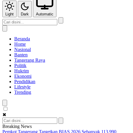
Light
Dark
Automatic
Beranda
Home
Nasional
Banten
Tangerang Raya
Politik
Hukrim
Ekonomi
Pendidikan
Lifestyle
Trending
✖
Breaking News
Pemkot Tangerang Targetkan BIAS 2026 Sebanyak 113.990