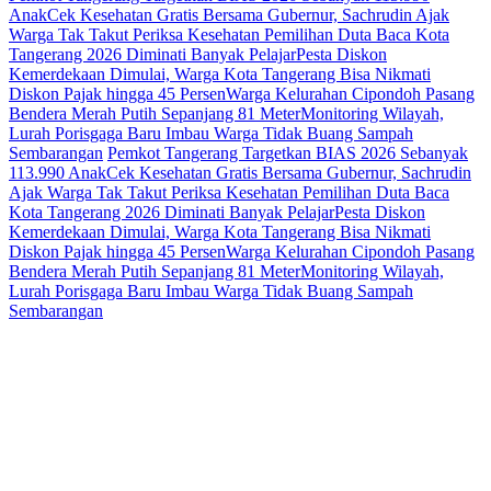
Anak
Cek Kesehatan Gratis Bersama Gubernur, Sachrudin Ajak
Warga Tak Takut Periksa Kesehatan
Pemilihan Duta Baca Kota
Tangerang 2026 Diminati Banyak Pelajar
Pesta Diskon
Kemerdekaan Dimulai, Warga Kota Tangerang Bisa Nikmati
Diskon Pajak hingga 45 Persen
Warga Kelurahan Cipondoh Pasang
Bendera Merah Putih Sepanjang 81 Meter
Monitoring Wilayah,
Lurah Porisgaga Baru Imbau Warga Tidak Buang Sampah
Sembarangan
Pemkot Tangerang Targetkan BIAS 2026 Sebanyak
113.990 Anak
Cek Kesehatan Gratis Bersama Gubernur, Sachrudin
Ajak Warga Tak Takut Periksa Kesehatan
Pemilihan Duta Baca
Kota Tangerang 2026 Diminati Banyak Pelajar
Pesta Diskon
Kemerdekaan Dimulai, Warga Kota Tangerang Bisa Nikmati
Diskon Pajak hingga 45 Persen
Warga Kelurahan Cipondoh Pasang
Bendera Merah Putih Sepanjang 81 Meter
Monitoring Wilayah,
Lurah Porisgaga Baru Imbau Warga Tidak Buang Sampah
Sembarangan