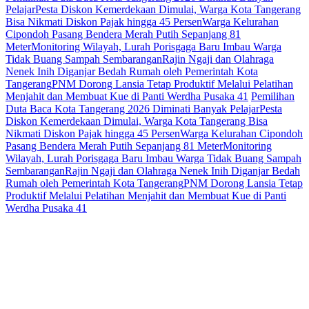
Pelajar
Pesta Diskon Kemerdekaan Dimulai, Warga Kota Tangerang
Bisa Nikmati Diskon Pajak hingga 45 Persen
Warga Kelurahan
Cipondoh Pasang Bendera Merah Putih Sepanjang 81
Meter
Monitoring Wilayah, Lurah Porisgaga Baru Imbau Warga
Tidak Buang Sampah Sembarangan
Rajin Ngaji dan Olahraga
Nenek Inih Diganjar Bedah Rumah oleh Pemerintah Kota
Tangerang
PNM Dorong Lansia Tetap Produktif Melalui Pelatihan
Menjahit dan Membuat Kue di Panti Werdha Pusaka 41
Pemilihan
Duta Baca Kota Tangerang 2026 Diminati Banyak Pelajar
Pesta
Diskon Kemerdekaan Dimulai, Warga Kota Tangerang Bisa
Nikmati Diskon Pajak hingga 45 Persen
Warga Kelurahan Cipondoh
Pasang Bendera Merah Putih Sepanjang 81 Meter
Monitoring
Wilayah, Lurah Porisgaga Baru Imbau Warga Tidak Buang Sampah
Sembarangan
Rajin Ngaji dan Olahraga Nenek Inih Diganjar Bedah
Rumah oleh Pemerintah Kota Tangerang
PNM Dorong Lansia Tetap
Produktif Melalui Pelatihan Menjahit dan Membuat Kue di Panti
Werdha Pusaka 41