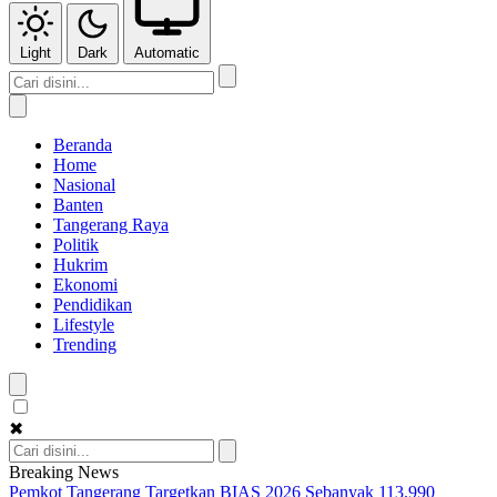
Light
Dark
Automatic
Beranda
Home
Nasional
Banten
Tangerang Raya
Politik
Hukrim
Ekonomi
Pendidikan
Lifestyle
Trending
✖
Breaking News
Pemkot Tangerang Targetkan BIAS 2026 Sebanyak 113.990