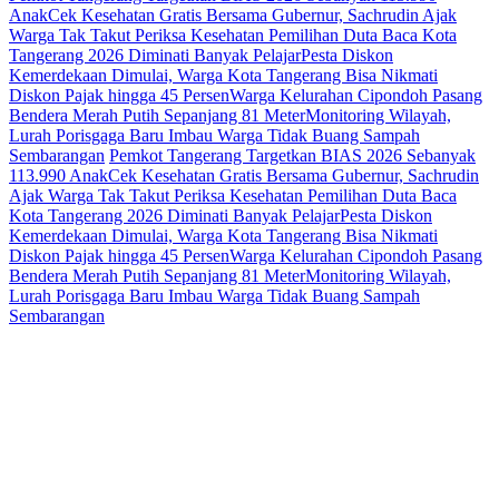
Anak
Cek Kesehatan Gratis Bersama Gubernur, Sachrudin Ajak
Warga Tak Takut Periksa Kesehatan
Pemilihan Duta Baca Kota
Tangerang 2026 Diminati Banyak Pelajar
Pesta Diskon
Kemerdekaan Dimulai, Warga Kota Tangerang Bisa Nikmati
Diskon Pajak hingga 45 Persen
Warga Kelurahan Cipondoh Pasang
Bendera Merah Putih Sepanjang 81 Meter
Monitoring Wilayah,
Lurah Porisgaga Baru Imbau Warga Tidak Buang Sampah
Sembarangan
Pemkot Tangerang Targetkan BIAS 2026 Sebanyak
113.990 Anak
Cek Kesehatan Gratis Bersama Gubernur, Sachrudin
Ajak Warga Tak Takut Periksa Kesehatan
Pemilihan Duta Baca
Kota Tangerang 2026 Diminati Banyak Pelajar
Pesta Diskon
Kemerdekaan Dimulai, Warga Kota Tangerang Bisa Nikmati
Diskon Pajak hingga 45 Persen
Warga Kelurahan Cipondoh Pasang
Bendera Merah Putih Sepanjang 81 Meter
Monitoring Wilayah,
Lurah Porisgaga Baru Imbau Warga Tidak Buang Sampah
Sembarangan