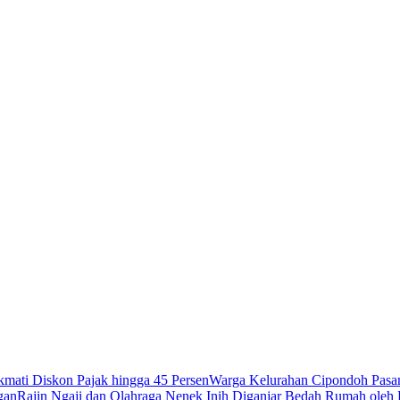
mati Diskon Pajak hingga 45 Persen
Warga Kelurahan Cipondoh Pasan
gan
Rajin Ngaji dan Olahraga Nenek Inih Diganjar Bedah Rumah oleh