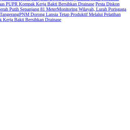
inas PUPR Kompak Kerja Bakti Bersihkan Drainase
Pesta Diskon
rah Putih Sepanjang 81 Meter
Monitoring Wilayah, Lurah Porisgaga
 Tangerang
PNM Dorong Lansia Tetap Produktif Melalui Pelatihan
Kerja Bakti Bersihkan Drainase