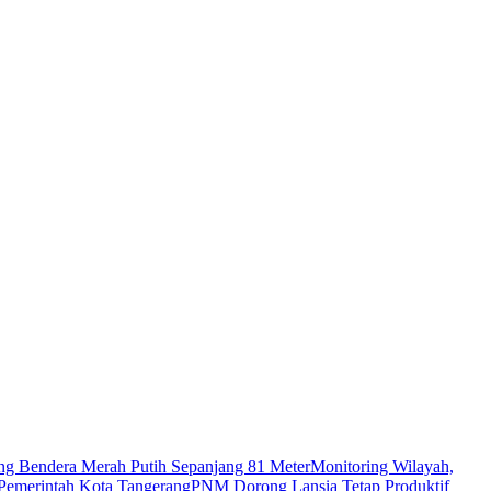
g Bendera Merah Putih Sepanjang 81 Meter
Monitoring Wilayah,
 Pemerintah Kota Tangerang
PNM Dorong Lansia Tetap Produktif