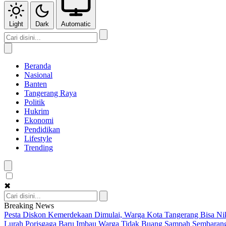
Light
Dark
Automatic
Beranda
Nasional
Banten
Tangerang Raya
Politik
Hukrim
Ekonomi
Pendidikan
Lifestyle
Trending
✖
Breaking News
Pesta Diskon Kemerdekaan Dimulai, Warga Kota Tangerang Bisa Nik
Lurah Porisgaga Baru Imbau Warga Tidak Buang Sampah Sembaran