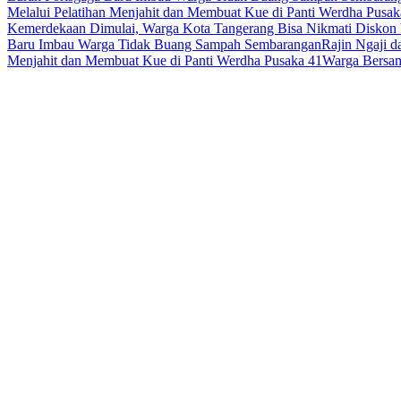
Melalui Pelatihan Menjahit dan Membuat Kue di Panti Werdha Pusak
Kemerdekaan Dimulai, Warga Kota Tangerang Bisa Nikmati Diskon 
Baru Imbau Warga Tidak Buang Sampah Sembarangan
Rajin Ngaji 
Menjahit dan Membuat Kue di Panti Werdha Pusaka 41
Warga Bersam