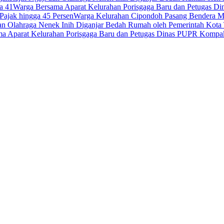
a 41
Warga Bersama Aparat Kelurahan Porisgaga Baru dan Petugas D
Pajak hingga 45 Persen
Warga Kelurahan Cipondoh Pasang Bendera Me
dan Olahraga Nenek Inih Diganjar Bedah Rumah oleh Pemerintah Kota
a Aparat Kelurahan Porisgaga Baru dan Petugas Dinas PUPR Kompak 