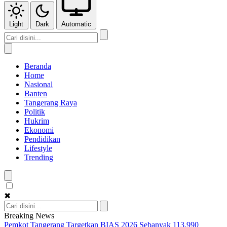
Light
Dark
Automatic
Beranda
Home
Nasional
Banten
Tangerang Raya
Politik
Hukrim
Ekonomi
Pendidikan
Lifestyle
Trending
✖
Breaking News
Pemkot Tangerang Targetkan BIAS 2026 Sebanyak 113.990