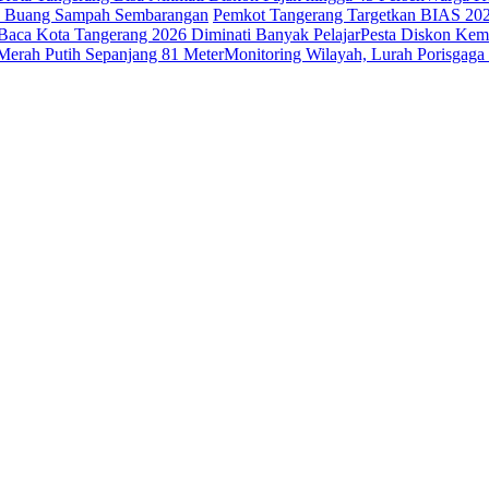
ak Buang Sampah Sembarangan
Pemkot Tangerang Targetkan BIAS 20
Baca Kota Tangerang 2026 Diminati Banyak Pelajar
Pesta Diskon Kem
erah Putih Sepanjang 81 Meter
Monitoring Wilayah, Lurah Porisga