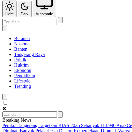
Light
Dark
Automatic
Beranda
Nasional
Banten
Tangerang Raya
Politik
Hukrim
Ekonomi
Pendidikan
Lifestyle
Trending
✖
Breaking News
Pemkot Tangerang Targetkan BIAS 2026 Sebanyak 113.990 Anak
Ce
Diminati Banyak Pelajar
Pesta Diskon Kemerdekaan Dimulai, Warga K