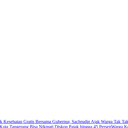
k Kesehatan Gratis Bersama Gubernur, Sachrudin Ajak Warga Tak Tak
ota Tangerang Bisa Nikmati Diskon Pajak hingga 45 Persen
Warga Ke