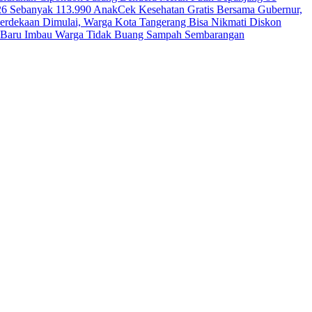
26 Sebanyak 113.990 Anak
Cek Kesehatan Gratis Bersama Gubernur,
erdekaan Dimulai, Warga Kota Tangerang Bisa Nikmati Diskon
ga Baru Imbau Warga Tidak Buang Sampah Sembarangan