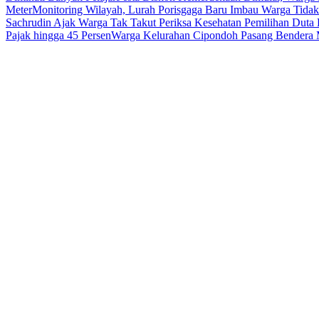
Meter
Monitoring Wilayah, Lurah Porisgaga Baru Imbau Warga Tid
Sachrudin Ajak Warga Tak Takut Periksa Kesehatan
Pemilihan Duta 
Pajak hingga 45 Persen
Warga Kelurahan Cipondoh Pasang Bendera M