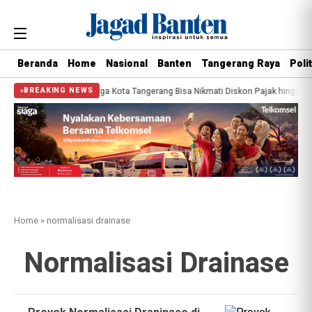
Beranda
Home
Nasional
Banten
Tangerang Raya
Polit
erdekaan Dimulai, Warga Kota Tangerang Bisa Nikmati Diskon Pajak hingga 45
BREAKING NEWS
Home
»
normalisasi drainase
Normalisasi Drainase