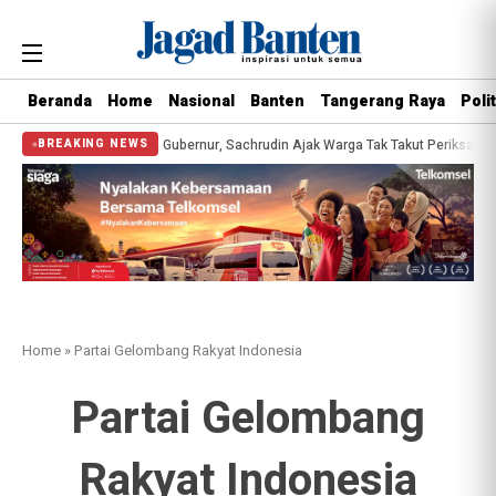
Beranda
Home
Nasional
Banten
Tangerang Raya
Polit
ehatan Gratis Bersama Gubernur, Sachrudin Ajak Warga Tak Takut Periksa Kes
BREAKING NEWS
Home
»
Partai Gelombang Rakyat Indonesia
Partai Gelombang
Rakyat Indonesia