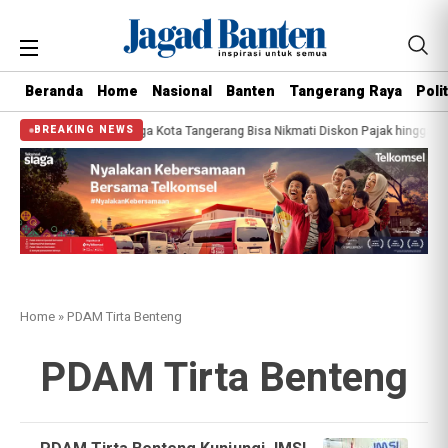
Beranda
Home
Nasional
Banten
Tangerang Raya
Polit
n Dimulai, Warga Kota Tangerang Bisa Nikmati Diskon Pajak hingga 45 Persen
BREAKING NEWS
Home
»
PDAM Tirta Benteng
PDAM Tirta Benteng