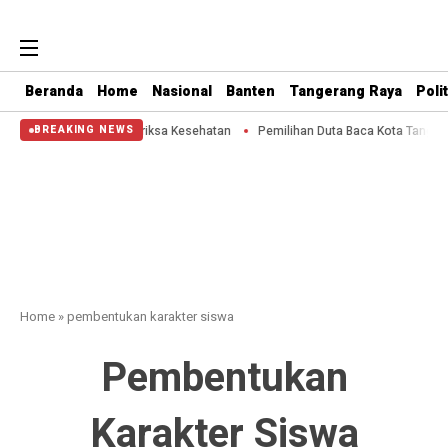
Beranda
Home
Nasional
Banten
Tangerang Raya
Polit
arga Tak Takut Periksa Kesehatan
Pemilihan Duta Baca Kota Tangerang 2026 
BREAKING NEWS
Home
»
pembentukan karakter siswa
Pembentukan
Karakter Siswa