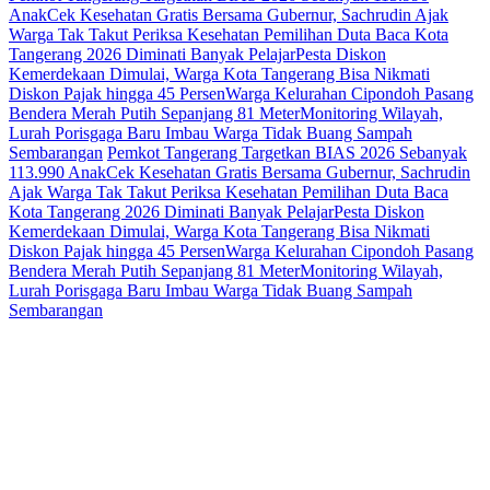
Anak
Cek Kesehatan Gratis Bersama Gubernur, Sachrudin Ajak
Warga Tak Takut Periksa Kesehatan
Pemilihan Duta Baca Kota
Tangerang 2026 Diminati Banyak Pelajar
Pesta Diskon
Kemerdekaan Dimulai, Warga Kota Tangerang Bisa Nikmati
Diskon Pajak hingga 45 Persen
Warga Kelurahan Cipondoh Pasang
Bendera Merah Putih Sepanjang 81 Meter
Monitoring Wilayah,
Lurah Porisgaga Baru Imbau Warga Tidak Buang Sampah
Sembarangan
Pemkot Tangerang Targetkan BIAS 2026 Sebanyak
113.990 Anak
Cek Kesehatan Gratis Bersama Gubernur, Sachrudin
Ajak Warga Tak Takut Periksa Kesehatan
Pemilihan Duta Baca
Kota Tangerang 2026 Diminati Banyak Pelajar
Pesta Diskon
Kemerdekaan Dimulai, Warga Kota Tangerang Bisa Nikmati
Diskon Pajak hingga 45 Persen
Warga Kelurahan Cipondoh Pasang
Bendera Merah Putih Sepanjang 81 Meter
Monitoring Wilayah,
Lurah Porisgaga Baru Imbau Warga Tidak Buang Sampah
Sembarangan