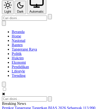
Light
Dark
Automatic
Beranda
Home
Nasional
Banten
Tangerang Raya
Politik
Hukrim
Ekonomi
Pendidikan
Lifestyle
Trending
✖
Breaking News
Pemkot Tangerang Targetkan BIAS 2026 Sebanyak 113.990