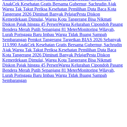
Anak
Cek Kesehatan Gratis Bersama Gubernur, Sachrudin Ajak
Warga Tak Takut Periksa Kesehatan
Pemilihan Duta Baca Kota
Tangerang 2026 Diminati Banyak Pelajar
Pesta Diskon
Kemerdekaan Dimulai, Warga Kota Tangerang Bisa Nikmati
Diskon Pajak hingga 45 Persen
Warga Kelurahan Cipondoh Pasang
Bendera Merah Putih Sepanjang 81 Meter
Monitoring Wilayah,
Lurah Porisgaga Baru Imbau Warga Tidak Buang Sampah
Sembarangan
Pemkot Tangerang Targetkan BIAS 2026 Sebanyak
113.990 Anak
Cek Kesehatan Gratis Bersama Gubernur, Sachrudin
Ajak Warga Tak Takut Periksa Kesehatan
Pemilihan Duta Baca
Kota Tangerang 2026 Diminati Banyak Pelajar
Pesta Diskon
Kemerdekaan Dimulai, Warga Kota Tangerang Bisa Nikmati
Diskon Pajak hingga 45 Persen
Warga Kelurahan Cipondoh Pasang
Bendera Merah Putih Sepanjang 81 Meter
Monitoring Wilayah,
Lurah Porisgaga Baru Imbau Warga Tidak Buang Sampah
Sembarangan