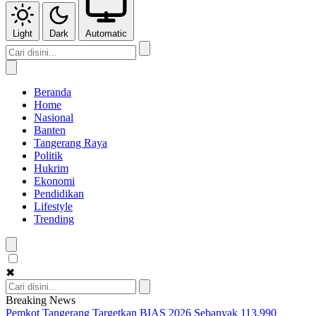
Light
Dark
Automatic
Beranda
Home
Nasional
Banten
Tangerang Raya
Politik
Hukrim
Ekonomi
Pendidikan
Lifestyle
Trending
✖
Breaking News
Pemkot Tangerang Targetkan BIAS 2026 Sebanyak 113.990