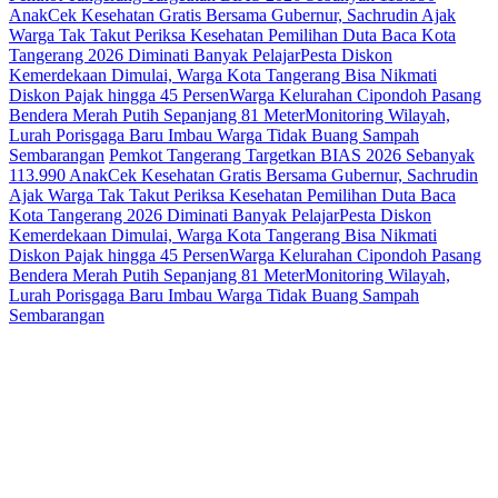
Anak
Cek Kesehatan Gratis Bersama Gubernur, Sachrudin Ajak
Warga Tak Takut Periksa Kesehatan
Pemilihan Duta Baca Kota
Tangerang 2026 Diminati Banyak Pelajar
Pesta Diskon
Kemerdekaan Dimulai, Warga Kota Tangerang Bisa Nikmati
Diskon Pajak hingga 45 Persen
Warga Kelurahan Cipondoh Pasang
Bendera Merah Putih Sepanjang 81 Meter
Monitoring Wilayah,
Lurah Porisgaga Baru Imbau Warga Tidak Buang Sampah
Sembarangan
Pemkot Tangerang Targetkan BIAS 2026 Sebanyak
113.990 Anak
Cek Kesehatan Gratis Bersama Gubernur, Sachrudin
Ajak Warga Tak Takut Periksa Kesehatan
Pemilihan Duta Baca
Kota Tangerang 2026 Diminati Banyak Pelajar
Pesta Diskon
Kemerdekaan Dimulai, Warga Kota Tangerang Bisa Nikmati
Diskon Pajak hingga 45 Persen
Warga Kelurahan Cipondoh Pasang
Bendera Merah Putih Sepanjang 81 Meter
Monitoring Wilayah,
Lurah Porisgaga Baru Imbau Warga Tidak Buang Sampah
Sembarangan