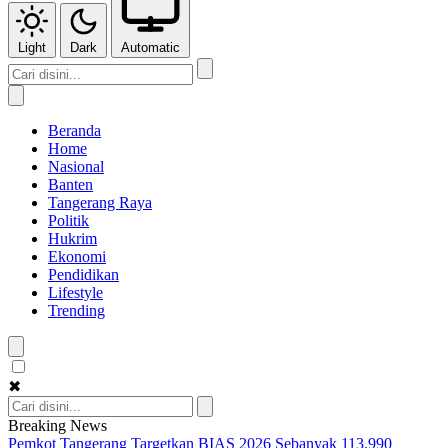
Light
Dark
Automatic
Beranda
Home
Nasional
Banten
Tangerang Raya
Politik
Hukrim
Ekonomi
Pendidikan
Lifestyle
Trending
✖
Breaking News
Pemkot Tangerang Targetkan BIAS 2026 Sebanyak 113.990