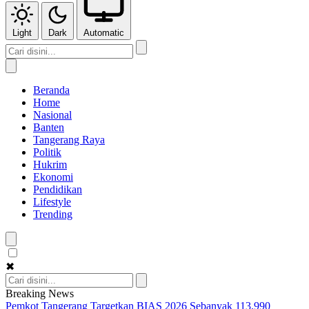
Light
Dark
Automatic
Beranda
Home
Nasional
Banten
Tangerang Raya
Politik
Hukrim
Ekonomi
Pendidikan
Lifestyle
Trending
✖
Breaking News
Pemkot Tangerang Targetkan BIAS 2026 Sebanyak 113.990