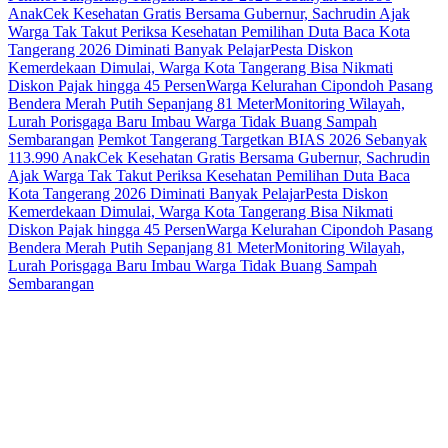
Anak
Cek Kesehatan Gratis Bersama Gubernur, Sachrudin Ajak
Warga Tak Takut Periksa Kesehatan
Pemilihan Duta Baca Kota
Tangerang 2026 Diminati Banyak Pelajar
Pesta Diskon
Kemerdekaan Dimulai, Warga Kota Tangerang Bisa Nikmati
Diskon Pajak hingga 45 Persen
Warga Kelurahan Cipondoh Pasang
Bendera Merah Putih Sepanjang 81 Meter
Monitoring Wilayah,
Lurah Porisgaga Baru Imbau Warga Tidak Buang Sampah
Sembarangan
Pemkot Tangerang Targetkan BIAS 2026 Sebanyak
113.990 Anak
Cek Kesehatan Gratis Bersama Gubernur, Sachrudin
Ajak Warga Tak Takut Periksa Kesehatan
Pemilihan Duta Baca
Kota Tangerang 2026 Diminati Banyak Pelajar
Pesta Diskon
Kemerdekaan Dimulai, Warga Kota Tangerang Bisa Nikmati
Diskon Pajak hingga 45 Persen
Warga Kelurahan Cipondoh Pasang
Bendera Merah Putih Sepanjang 81 Meter
Monitoring Wilayah,
Lurah Porisgaga Baru Imbau Warga Tidak Buang Sampah
Sembarangan