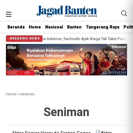
Beranda
Home
Nasional
Banten
Tangerang Raya
Polit
esehatan Gratis Bersama Gubernur, Sachrudin Ajak Warga Tak Takut Periksa K
BREAKING NEWS
Home
»
seniman
Seniman