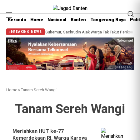
Beranda
Home
Nasional
Banten
Tangerang Raya
Polit
ehatan Gratis Bersama Gubernur, Sachrudin Ajak Warga Tak Takut Periksa Kes
BREAKING NEWS
Home
»
Tanam Sereh Wangi
Tanam Sereh Wangi
Meriahkan HUT ke-77
Kemerdekaan RI, Warga Karoya