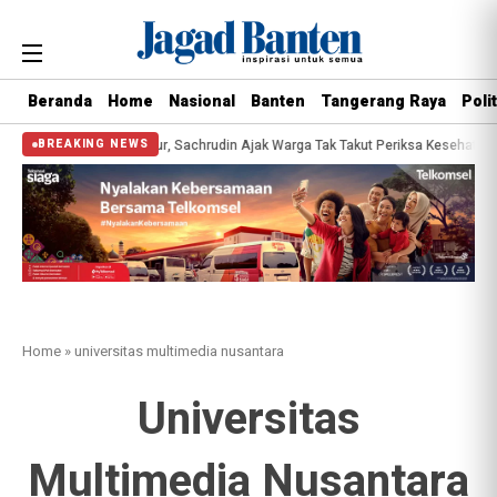
Beranda
Home
Nasional
Banten
Tangerang Raya
Polit
s Bersama Gubernur, Sachrudin Ajak Warga Tak Takut Periksa Kesehatan
Pem
BREAKING NEWS
Home
»
universitas multimedia nusantara
Universitas
Multimedia Nusantara