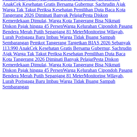
Anak
Cek Kesehatan Gratis Bersama Gubernur, Sachrudin Ajak
Warga Tak Takut Periksa Kesehatan
Pemilihan Duta Baca Kota
Tangerang 2026 Diminati Banyak Pelajar
Pesta Diskon
Kemerdekaan Dimulai, Warga Kota Tangerang Bisa Nikmati
Diskon Pajak hingga 45 Persen
Warga Kelurahan Cipondoh Pasang
Bendera Merah Putih Sepanjang 81 Meter
Monitoring Wilayah,
Lurah Porisgaga Baru Imbau Warga Tidak Buang Sampah
Sembarangan
Pemkot Tangerang Targetkan BIAS 2026 Sebanyak
113.990 Anak
Cek Kesehatan Gratis Bersama Gubernur, Sachrudin
Ajak Warga Tak Takut Periksa Kesehatan
Pemilihan Duta Baca
Kota Tangerang 2026 Diminati Banyak Pelajar
Pesta Diskon
Kemerdekaan Dimulai, Warga Kota Tangerang Bisa Nikmati
Diskon Pajak hingga 45 Persen
Warga Kelurahan Cipondoh Pasang
Bendera Merah Putih Sepanjang 81 Meter
Monitoring Wilayah,
Lurah Porisgaga Baru Imbau Warga Tidak Buang Sampah
Sembarangan