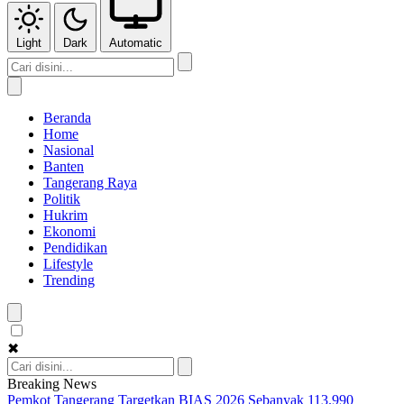
Light
Dark
Automatic
Beranda
Home
Nasional
Banten
Tangerang Raya
Politik
Hukrim
Ekonomi
Pendidikan
Lifestyle
Trending
✖
Breaking News
Pemkot Tangerang Targetkan BIAS 2026 Sebanyak 113.990