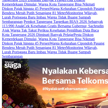
Kemerdekaan Dimulai, Warga Kota Tangerang Bisa Nikmati
Diskon Pajak hingga 45 Persen
Warga Kelurahan Cipondoh Pasang
Bendera Merah Putih Sepanjang 81 Meter
Monitoring Wilayah,
Lurah Porisgaga Baru Imbau Warga Tidak Buang Sampah
Sembarangan
Pemkot Tangerang Targetkan BIAS 2026 Sebanyak
113.990 Anak
Cek Kesehatan Gratis Bersama Gubernur, Sachrudin
Ajak Warga Tak Takut Periksa Kesehatan
Pemilihan Duta Baca
Kota Tangerang 2026 Diminati Banyak Pelajar
Pesta Diskon
Kemerdekaan Dimulai, Warga Kota Tangerang Bisa Nikmati
Diskon Pajak hingga 45 Persen
Warga Kelurahan Cipondoh Pasang
Bendera Merah Putih Sepanjang 81 Meter
Monitoring Wilayah,
Lurah Porisgaga Baru Imbau Warga Tidak Buang Sampah
Sembarangan