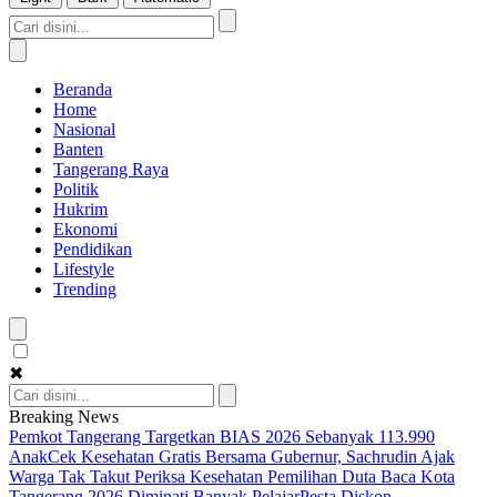
Beranda
Home
Nasional
Banten
Tangerang Raya
Politik
Hukrim
Ekonomi
Pendidikan
Lifestyle
Trending
✖
Breaking News
Pemkot Tangerang Targetkan BIAS 2026 Sebanyak 113.990
Anak
Cek Kesehatan Gratis Bersama Gubernur, Sachrudin Ajak
Warga Tak Takut Periksa Kesehatan
Pemilihan Duta Baca Kota
Tangerang 2026 Diminati Banyak Pelajar
Pesta Diskon