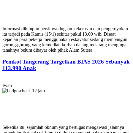
Informasi dihimpun persitiwa dugaan kekerasan dan pengeroyokan
itu terjadi pada Kamis (15/1) sekitar pukul 13.00 wib. Disaat
kejadian para pekerja menggunakan eskavator sedang membangun
gorong-gorong yang kemudian korban datang melarang mengingat
tanahnya belum dibayar oleh pihak Alam Sutera.
Pemkot Tangerang Targetkan BIAS 2026 Sebanyak
113.990 Anak
Iwan
12 jam
Seketika itu, sejumlah oknum yang bertugas mengawasi jalannya
proyek terlibat cekcok hingga diduga menyeret paksa korban sampai