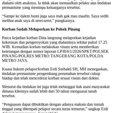
dialami oleh anaknya. Ia tidak akan memaafkan pelaku atas tindakan
premanisme yang menimpa keluarganya tersebut.
“Sampe ke dalem bumi juga saya mah gak mau maafin. Saya sedih
melihat anak saya di seret-seret,” pungkasnya.
Korban Sudah Melaporkan ke Polsek Pinang
Pasca kejadian korban Dina langsung melaporkan kejadian
kekerasan dan pengeroyokan yang dialaminya sekitar pukul 17.25
WIB. Kemudian korban melakukan visum serta memberikan
keterangan dengan nomor laporan LP/B/6/1/2026/SPKT/POLSEK
PINANG/POLRES METRO TANGERANG KOTA/POLDA
METRO JAYA.
Kuasa hukum pelapor/korban Erdi Surbakti SH, MH menegaskan,
tindakan premanisme pengembang perumahan tersebut cukup
biadap dan telah mencederai korban sesuai visum dari dokter.
Menurut dia tindakan ini juga telah melanggar hak asasi masyarakat
dimana kliennya sudah lebih dari 50 tahun menguasai tanah
tersebut.
“Penguasan dapat dibuktikan dengan adanya makam dan rumah
tinggal yang ditempati pelapor secara turun temurun,” ungkap Erdi