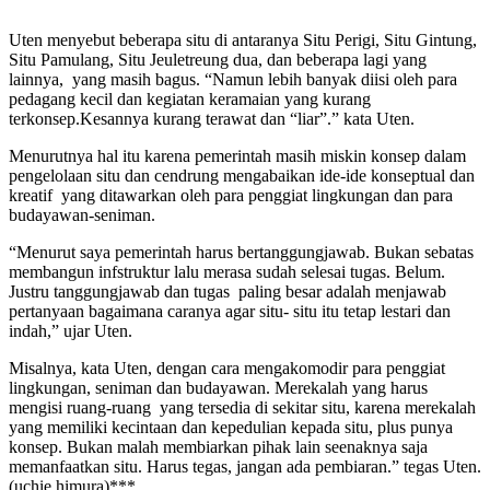
Uten menyebut beberapa situ di antaranya Situ Perigi, Situ Gintung,
Situ Pamulang, Situ Jeuletreung dua, dan beberapa lagi yang
lainnya, yang masih bagus. “Namun lebih banyak diisi oleh para
pedagang kecil dan kegiatan keramaian yang kurang
terkonsep.Kesannya kurang terawat dan “liar”.” kata Uten.
Menurutnya hal itu karena pemerintah masih miskin konsep dalam
pengelolaan situ dan cendrung mengabaikan ide-ide konseptual dan
kreatif yang ditawarkan oleh para penggiat lingkungan dan para
budayawan-seniman.
“Menurut saya pemerintah harus bertanggungjawab. Bukan sebatas
membangun infstruktur lalu merasa sudah selesai tugas. Belum.
Justru tanggungjawab dan tugas paling besar adalah menjawab
pertanyaan bagaimana caranya agar situ- situ itu tetap lestari dan
indah,” ujar Uten.
Misalnya, kata Uten, dengan cara mengakomodir para penggiat
lingkungan, seniman dan budayawan. Merekalah yang harus
mengisi ruang-ruang yang tersedia di sekitar situ, karena merekalah
yang memiliki kecintaan dan kepedulian kepada situ, plus punya
konsep. Bukan malah membiarkan pihak lain seenaknya saja
memanfaatkan situ. Harus tegas, jangan ada pembiaran.” tegas Uten.
(uchie himura)***