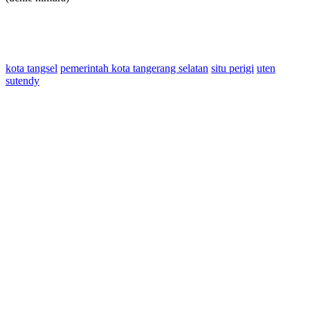
kota tangsel
pemerintah kota tangerang selatan
situ perigi
uten
sutendy