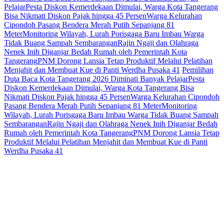
Pelajar
Pesta Diskon Kemerdekaan Dimulai, Warga Kota Tangerang
Bisa Nikmati Diskon Pajak hingga 45 Persen
Warga Kelurahan
Cipondoh Pasang Bendera Merah Putih Sepanjang 81
Meter
Monitoring Wilayah, Lurah Porisgaga Baru Imbau Warga
Tidak Buang Sampah Sembarangan
Rajin Ngaji dan Olahraga
Nenek Inih Diganjar Bedah Rumah oleh Pemerintah Kota
Tangerang
PNM Dorong Lansia Tetap Produktif Melalui Pelatihan
Menjahit dan Membuat Kue di Panti Werdha Pusaka 41
Pemilihan
Duta Baca Kota Tangerang 2026 Diminati Banyak Pelajar
Pesta
Diskon Kemerdekaan Dimulai, Warga Kota Tangerang Bisa
Nikmati Diskon Pajak hingga 45 Persen
Warga Kelurahan Cipondoh
Pasang Bendera Merah Putih Sepanjang 81 Meter
Monitoring
Wilayah, Lurah Porisgaga Baru Imbau Warga Tidak Buang Sampah
Sembarangan
Rajin Ngaji dan Olahraga Nenek Inih Diganjar Bedah
Rumah oleh Pemerintah Kota Tangerang
PNM Dorong Lansia Tetap
Produktif Melalui Pelatihan Menjahit dan Membuat Kue di Panti
Werdha Pusaka 41