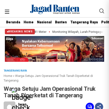
Beranda
Home
Nasional
Banten
Tangerang Raya
Polit
 Sepanjang 81 Meter
Monitoring Wilayah, Lurah Porisgaga Baru Imbau Wa
BREAKING NEWS
TANGERANG RAYA
Home
»
Warga Setuju Jam Operasional Truk Tanah Diperketat di
Tangerang
Warga Setuju Jam Operasional Truk
Tanah Diperketat di Tangerang
Iwan