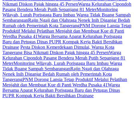
Nikmati Diskon Pajak hingga 45 Persen
Warga Kelurahan Cipondoh
Pasang Bendera Merah Putih Sepanjang 81 Meter
Monitoring
Wilayah, Lurah Porisgaga Baru Imbau Warga Tidak Buang Sampah
Sembarangan
Rajin Ngaji dan Olahraga Nenek Inih Diganjar Bedah
Rumah oleh Pemerintah Kota Tangerang
PNM Dorong Lansia Tetap
Produktif Melalui Pelatihan Menjahit dan Membuat Kue di Panti
Werdha Pusaka 41
Warga Bersama Aparat Kelurahan Porisgaga
Baru dan Petugas Dinas PUPR Kompak Kerja Bakti Bersihkan
Drainase
Pesta Diskon Kemerdekaan Dimulai, Warga Kota
Tangerang Bisa Nikmati Diskon Pajak hingga 45 Persen
Warga
Kelurahan Cipondoh Pasang Bendera Merah Putih Sepanjang 81
Meter
Monitoring Wilayah, Lurah Porisgaga Baru Imbau Warga
Tidak Buang Sampah Sembarangan
Rajin Ngaji dan Olahraga
Nenek Inih Diganjar Bedah Rumah oleh Pemerintah Kota
Tangerang
PNM Dorong Lansia Tetap Produktif Melalui Pelatihan
Menjahit dan Membuat Kue di Panti Werdha Pusaka 41
Warga
Bersama Aparat Kelurahan Porisgaga Baru dan Petugas Dinas
PUPR Kompak Kerja Bakti Bersihkan Drainase