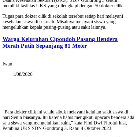
Usaha Kesehatan Sekolah (UKS). SDN Gondrong 3 sendiri
memiliki fasilitas UKS yang dilengkapi dengan 50 dokter cilik.
Tugas para dokter cilik di sekolah tersebut setiap hari melayani
kesehatan siswa di sekolah. Misalnya melayani siswa yang
mengeluhkan kepala pusing-pusing atau sakit lainnya.
Warga Kelurahan Cipondoh Pasang Bendera
Merah Putih Sepanjang 81 Meter
Iwan
1/08/2026
“Para dokter cilik ini selalu sibuk melayani keluhan sakit siswa di
hari Senin biasanya. Itu karena habis mengikuti upacara bendera ada
saja siswa yang mengeluhkan sakit,” kata Fimi Dwi Fitrotul Insi,
Pembina UKS SDN Gondrong 3, Rabu 4 Oktober 2023.