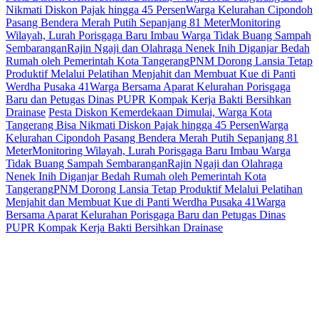
Nikmati Diskon Pajak hingga 45 Persen
Warga Kelurahan Cipondoh
Pasang Bendera Merah Putih Sepanjang 81 Meter
Monitoring
Wilayah, Lurah Porisgaga Baru Imbau Warga Tidak Buang Sampah
Sembarangan
Rajin Ngaji dan Olahraga Nenek Inih Diganjar Bedah
Rumah oleh Pemerintah Kota Tangerang
PNM Dorong Lansia Tetap
Produktif Melalui Pelatihan Menjahit dan Membuat Kue di Panti
Werdha Pusaka 41
Warga Bersama Aparat Kelurahan Porisgaga
Baru dan Petugas Dinas PUPR Kompak Kerja Bakti Bersihkan
Drainase
Pesta Diskon Kemerdekaan Dimulai, Warga Kota
Tangerang Bisa Nikmati Diskon Pajak hingga 45 Persen
Warga
Kelurahan Cipondoh Pasang Bendera Merah Putih Sepanjang 81
Meter
Monitoring Wilayah, Lurah Porisgaga Baru Imbau Warga
Tidak Buang Sampah Sembarangan
Rajin Ngaji dan Olahraga
Nenek Inih Diganjar Bedah Rumah oleh Pemerintah Kota
Tangerang
PNM Dorong Lansia Tetap Produktif Melalui Pelatihan
Menjahit dan Membuat Kue di Panti Werdha Pusaka 41
Warga
Bersama Aparat Kelurahan Porisgaga Baru dan Petugas Dinas
PUPR Kompak Kerja Bakti Bersihkan Drainase