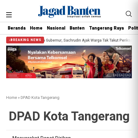
Beranda
Home
Nasional
Banten
Tangerang Raya
Polit
ehatan Gratis Bersama Gubernur, Sachrudin Ajak Warga Tak Takut Periksa Kes
BREAKING NEWS
Home
»
DPAD Kota Tangerang
DPAD Kota Tangerang