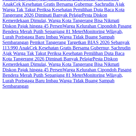
Anak
Cek Kesehatan Gratis Bersama Gubernur, Sachrudin Ajak
Warga Tak Takut Periksa Kesehatan
Pemilihan Duta Baca Kota
Tangerang 2026 Diminati Banyak Pelajar
Pesta Diskon
Kemerdekaan Dimulai, Warga Kota Tangerang Bisa Nikmati
Diskon Pajak hingga 45 Persen
Warga Kelurahan Cipondoh Pasang
Bendera Merah Putih Sepanjang 81 Meter
Monitoring Wilayah,
Lurah Porisgaga Baru Imbau Warga Tidak Buang Sampah
Sembarangan
Pemkot Tangerang Targetkan BIAS 2026 Sebanyak
113.990 Anak
Cek Kesehatan Gratis Bersama Gubernur, Sachrudin
Ajak Warga Tak Takut Periksa Kesehatan
Pemilihan Duta Baca
Kota Tangerang 2026 Diminati Banyak Pelajar
Pesta Diskon
Kemerdekaan Dimulai, Warga Kota Tangerang Bisa Nikmati
Diskon Pajak hingga 45 Persen
Warga Kelurahan Cipondoh Pasang
Bendera Merah Putih Sepanjang 81 Meter
Monitoring Wilayah,
Lurah Porisgaga Baru Imbau Warga Tidak Buang Sampah
Sembarangan