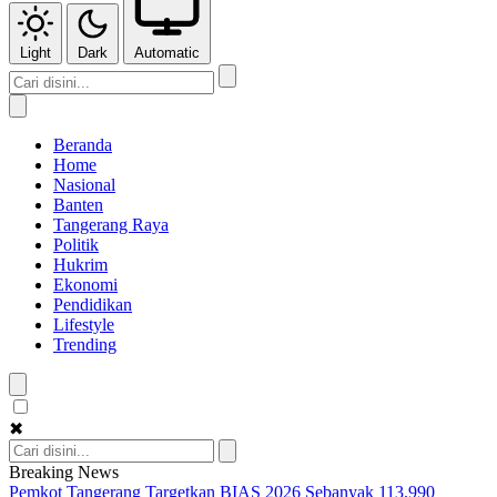
Light
Dark
Automatic
Beranda
Home
Nasional
Banten
Tangerang Raya
Politik
Hukrim
Ekonomi
Pendidikan
Lifestyle
Trending
✖
Breaking News
Pemkot Tangerang Targetkan BIAS 2026 Sebanyak 113.990