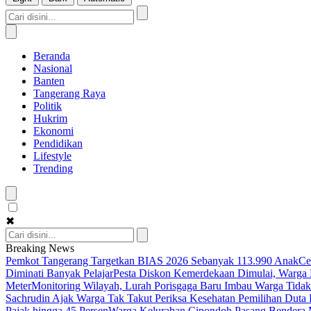
Beranda
Nasional
Banten
Tangerang Raya
Politik
Hukrim
Ekonomi
Pendidikan
Lifestyle
Trending
✖
Breaking News
Pemkot Tangerang Targetkan BIAS 2026 Sebanyak 113.990 Anak
Ce
Diminati Banyak Pelajar
Pesta Diskon Kemerdekaan Dimulai, Warga K
Meter
Monitoring Wilayah, Lurah Porisgaga Baru Imbau Warga Tid
Sachrudin Ajak Warga Tak Takut Periksa Kesehatan
Pemilihan Duta 
Pajak hingga 45 Persen
Warga Kelurahan Cipondoh Pasang Bendera M