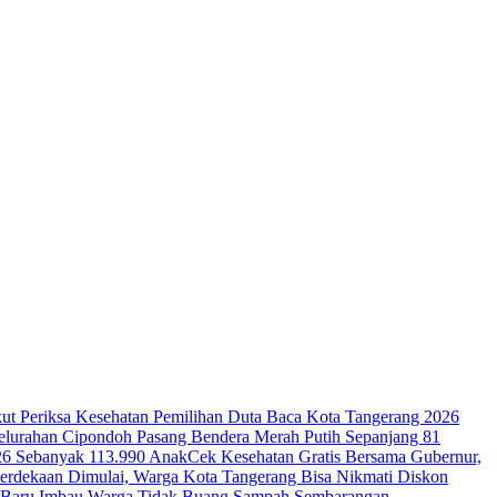
ut Periksa Kesehatan
Pemilihan Duta Baca Kota Tangerang 2026
lurahan Cipondoh Pasang Bendera Merah Putih Sepanjang 81
26 Sebanyak 113.990 Anak
Cek Kesehatan Gratis Bersama Gubernur,
erdekaan Dimulai, Warga Kota Tangerang Bisa Nikmati Diskon
ga Baru Imbau Warga Tidak Buang Sampah Sembarangan