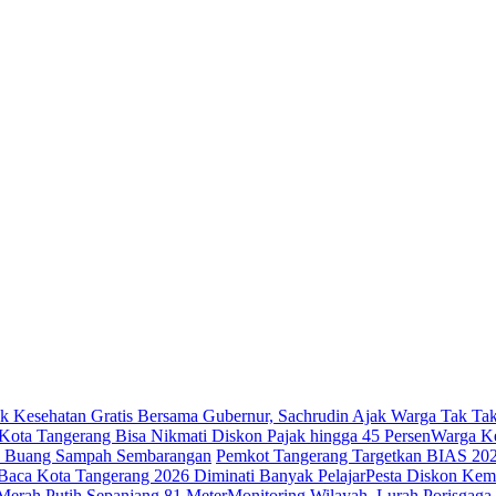
k Kesehatan Gratis Bersama Gubernur, Sachrudin Ajak Warga Tak Tak
ota Tangerang Bisa Nikmati Diskon Pajak hingga 45 Persen
Warga Ke
ak Buang Sampah Sembarangan
Pemkot Tangerang Targetkan BIAS 20
Baca Kota Tangerang 2026 Diminati Banyak Pelajar
Pesta Diskon Kem
erah Putih Sepanjang 81 Meter
Monitoring Wilayah, Lurah Porisga