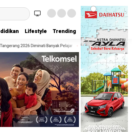
didikan
Lifestyle
Trending
 2026 Diminati Banyak Pelajar
Pesta Diskon Kemerdekaan Dimulai, W