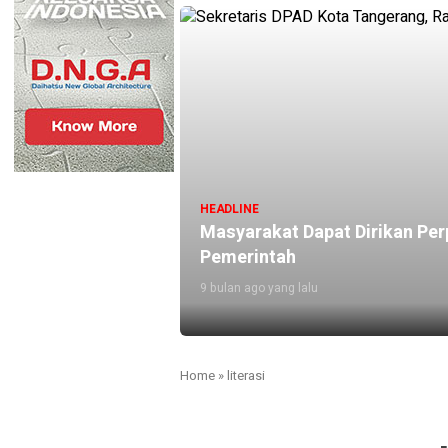
HEADLINE
Masyarakat Dapat Dirikan Per
Pemerintah
9 bulan ago yang lalu
Home
»
literasi