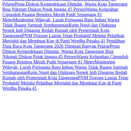
Pelajar
Pesta Diskon Kemerdekaan Dimulai, Warga Kota Tangerang
Bisa Nikmati Diskon Pajak hingga 45 Persen
Warga Kelurahan
Cipondoh Pasang Bendera Merah Putih Sepanjang 81
Meter
Monitoring Wilayah, Lurah Porisgaga Baru Imbau Warga
Tidak Buang Sampah Sembarangan
Rajin Ngaji dan Olahraga
Nenek Inih Diganjar Bedah Rumah oleh Pemerintah Kota
Tangerang
PNM Dorong Lansia Tetap Produktif Melalui Pelatihan
Menjahit dan Membuat Kue di Panti Werdha Pusaka 41
Pemilihan
Duta Baca Kota Tangerang 2026 Diminati Banyak Pelajar
Pesta
Diskon Kemerdekaan Dimulai, Warga Kota Tangerang Bisa
Nikmati Diskon Pajak hingga 45 Persen
Warga Kelurahan Cipondoh
Pasang Bendera Merah Putih Sepanjang 81 Meter
Monitoring
Wilayah, Lurah Porisgaga Baru Imbau Warga Tidak Buang Sampah
Sembarangan
Rajin Ngaji dan Olahraga Nenek Inih Diganjar Bedah
Rumah oleh Pemerintah Kota Tangerang
PNM Dorong Lansia Tetap
Produktif Melalui Pelatihan Menjahit dan Membuat Kue di Panti
Werdha Pusaka 41