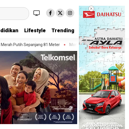
didikan
Lifestyle
Trending
 81 Meter
Monitoring Wilayah, Lurah Porisgaga Baru Imbau Warga