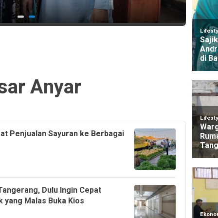
2 mingg
lalu
lalu
sar Anyar
at Penjualan Sayuran ke Berbagai
angerang, Dulu Ingin Cepat
k yang Malas Buka Kios