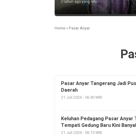
yang lalu
yang lalu
2 tahun ago yang lalu
Home
»
Pasar Anyar
Pa
Pasar Anyar Tangerang Jadi Pus
Daerah
21 Juli 2026 - 06:40 WIB
Keluhan Pedagang Pasar Anyar T
Tempati Gedung Baru Kini Banya
21 Juli 2026 - 06:15 WIB