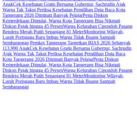
Anak
Cek Kesehatan Gratis Bersama Gubernur, Sachrudin Ajak
Warga Tak Takut Periksa Kesehatan
Pemilihan Duta Baca Kota
Tangerang 2026 Diminati Banyak Pelajar
Pesta Diskon
Kemerdekaan Dimulai, Warga Kota Tangerang Bisa Nikmati
Diskon Pajak hingga 45 Persen
Warga Kelurahan Cipondoh Pasang
Bendera Merah Putih Sepanjang 81 Meter
Monitoring Wilayah,
Lurah Porisgaga Baru Imbau Warga Tidak Buang Sampah
Sembarangan
Pemkot Tangerang Targetkan BIAS 2026 Sebanyak
113.990 Anak
Cek Kesehatan Gratis Bersama Gubernur, Sachrudin
Ajak Warga Tak Takut Periksa Kesehatan
Pemilihan Duta Baca
Kota Tangerang 2026 Diminati Banyak Pelajar
Pesta Diskon
Kemerdekaan Dimulai, Warga Kota Tangerang Bisa Nikmati
Diskon Pajak hingga 45 Persen
Warga Kelurahan Cipondoh Pasang
Bendera Merah Putih Sepanjang 81 Meter
Monitoring Wilayah,
Lurah Porisgaga Baru Imbau Warga Tidak Buang Sampah
Sembarangan