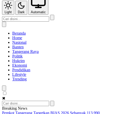
Light
Dark
Automatic
Beranda
Home
Nasional
Banten
Tangerang Raya
Politik
Hukrim
Ekonomi
Pendidikan
Lifestyle
Trending
✖
Breaking News
Pemkot Tangerang Targetkan BIAS 2026 Sebanyak 113.990