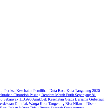
ut Periksa Kesehatan
Pemilihan Duta Baca Kota Tangerang 2026
lurahan Cipondoh Pasang Bendera Merah Putih Sepanjang 81
26 Sebanyak 113.990 Anak
Cek Kesehatan Gratis Bersama Gubernur,
erdekaan Dimulai, Warga Kota Tangerang Bisa Nikmati Diskon
ga Baru Imbau Warga Tidak Buang Sampah Sembarangan