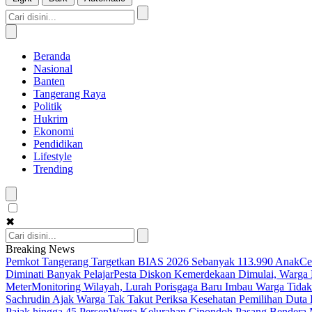
Beranda
Nasional
Banten
Tangerang Raya
Politik
Hukrim
Ekonomi
Pendidikan
Lifestyle
Trending
✖
Breaking News
Pemkot Tangerang Targetkan BIAS 2026 Sebanyak 113.990 Anak
Ce
Diminati Banyak Pelajar
Pesta Diskon Kemerdekaan Dimulai, Warga K
Meter
Monitoring Wilayah, Lurah Porisgaga Baru Imbau Warga Tid
Sachrudin Ajak Warga Tak Takut Periksa Kesehatan
Pemilihan Duta 
Pajak hingga 45 Persen
Warga Kelurahan Cipondoh Pasang Bendera M