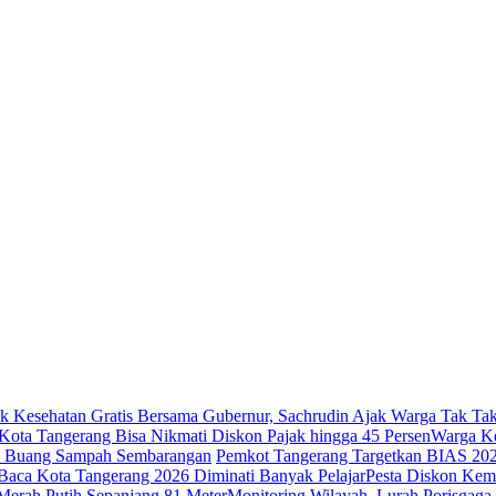
k Kesehatan Gratis Bersama Gubernur, Sachrudin Ajak Warga Tak Tak
ota Tangerang Bisa Nikmati Diskon Pajak hingga 45 Persen
Warga Ke
ak Buang Sampah Sembarangan
Pemkot Tangerang Targetkan BIAS 20
Baca Kota Tangerang 2026 Diminati Banyak Pelajar
Pesta Diskon Kem
erah Putih Sepanjang 81 Meter
Monitoring Wilayah, Lurah Porisga